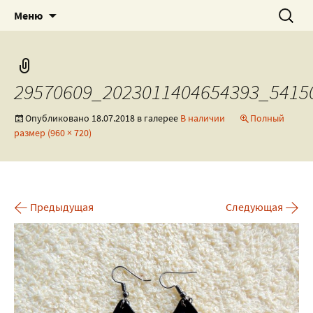
Роспись текстиля, посуды и всякого
Художественная мастерская
Перейти
Найти:
Меню
к
разного!
by_NewRock
содержимому
29570609_2023011404654393_5415
Опубликовано
18.07.2018
в галерее
В наличии
Полный
размер (960 × 720)
←
→
Предыдущая
Следующая