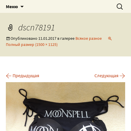
Роспись текстиля, посуды и всякого
Художественная мастерская
Перейти
Найти:
Меню
к
разного!
by_NewRock
содержимому
dscn78191
Опубликовано
11.01.2017
в галерее
Всякое разное
Полный размер (1500 × 1125)
←
→
Предыдущая
Следующая