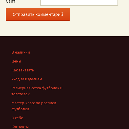
Сайт
В наличии
Цены
Как заказать
Уход за изделием
Размерная сетка футболок и
толстовок
Мастер-класс по росписи
футболки
О себе
Контакты