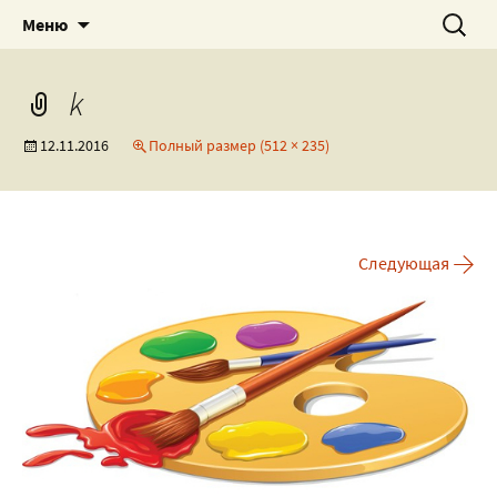
Роспись текстиля, посуды и всякого
Художественная мастерская
Перейти
Найти:
Меню
к
разного!
by_NewRock
содержимому
k
12.11.2016
Полный размер (512 × 235)
→
Следующая