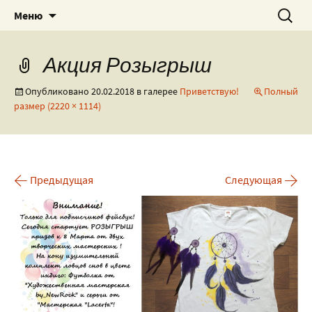
Роспись текстиля, посуды и всякого
Художественная мастерская
Перейти
Найти:
Меню
к
разного!
by_NewRock
содержимому
Акция Розыгрыш
Опубликовано
20.02.2018
в галерее
Приветствую!
Полный
размер (2220 × 1114)
←
→
Предыдущая
Следующая