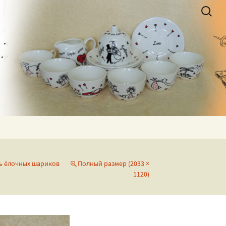
Найти:
ая by_NewRock
ь ёлочных шариков
Полный размер (2033 ×
1120)