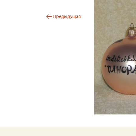
Роспись серег и кулонов
←
Предыдущая
Ручная роспись по
ткани