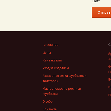
Сайт
С
В наличии
Цены
Я
«
Как заказать
Ф
Уход за изделием
Г
Размерная сетка футболок и
В
толстовок
И
Мастер-класс по росписи
футболки
Р
О себе
Контакты