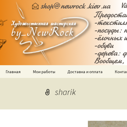
Роспись текстиля, посуды
Художеств
Перейти
Главная
Мои работы
Доставка и оплата
Конта
к
содержимому
Ручная роспись
футболок
sharik
Ручная роспись посуды
Роспись ёлочных
шариков