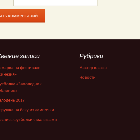
вежие записи
Рубрики
рмарка на фестивале
Мастер классы
Кинезия»
Новости
утболка «Заповедник
облинов»
елодень 2017
грушка на ёлку из лампочки
оспись футболки с малышами