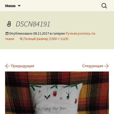
Роспись текстиля, посуды и всякого
Художественная мастерская
Перейти
Найти:
Меню
к
разного!
by_NewRock
содержимому
DSCN84191
Опубликовано
08.11.2017
в галерее
Ручная роспись по
ткани
Полный размер (1500 × 1125)
←
→
Предыдущая
Следующая