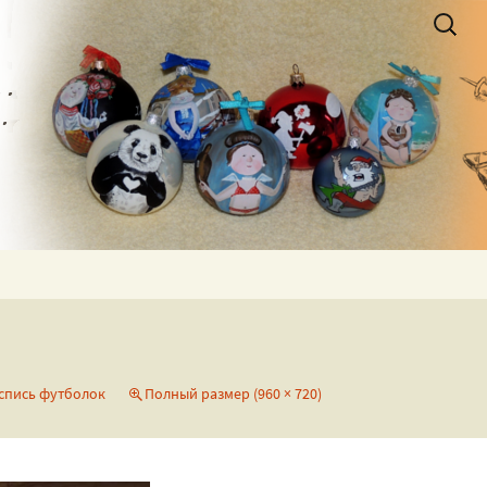
Найти:
ая by_NewRock
спись футболок
Полный размер (960 × 720)