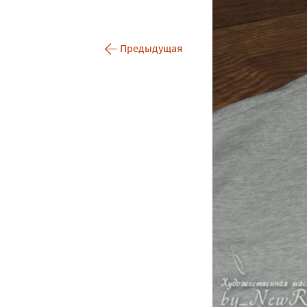
Роспись серег и кулонов
←
Ручная роспись по
Предыдущая
ткани