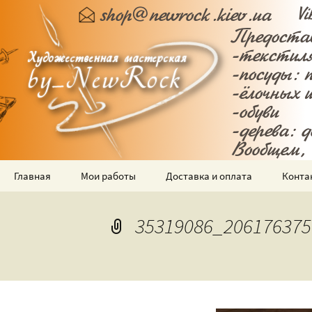
Роспись текстиля, посуды
Художеств
Перейти
Главная
Мои работы
Доставка и оплата
Конта
к
содержимому
Ручная роспись
футболок
35319086_206176375
Ручная роспись посуды
Роспись ёлочных
шариков