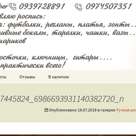
 и всякого разного!
енная мастерск
кты
Отзывы
В наличии
7445824_6986693931140382720_n
Опубликовано
18.07.2018
в галерее
Ручная ро