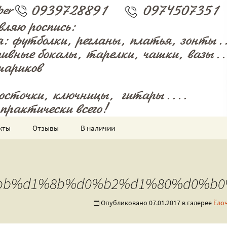
 и всякого разного!
енная мастерск
кты
Отзывы
В наличии
bb%d1%8b%d0%b2%d1%80%d0%b0
Опубликовано
07.01.2017
в галерее
Ёло