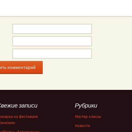
вежие записи
Рубрики
рмарка на фестивале
Мастер классы
Кинезия»
Новости
утболка «Заповедник