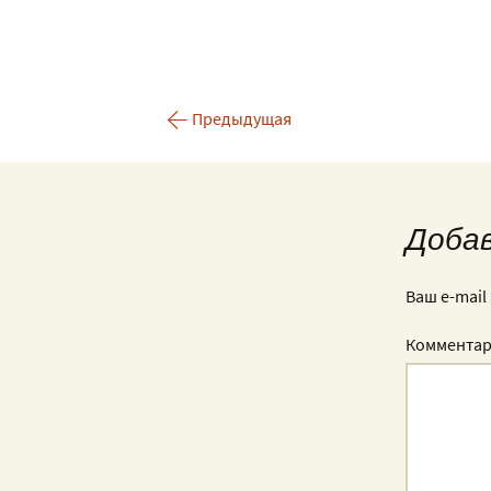
Роспись серег и кулонов
Ручная роспись по
ткани
←
Предыдущая
Доба
Ваш e-mail
Коммента