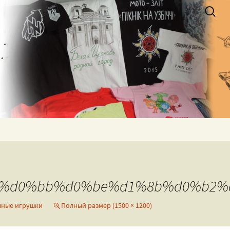
Найти:
ая by_NewRock
%d0%bb%d0%be%d1%8b%d0%b2%
чные игрушки
Полный размер (1500 × 1200)